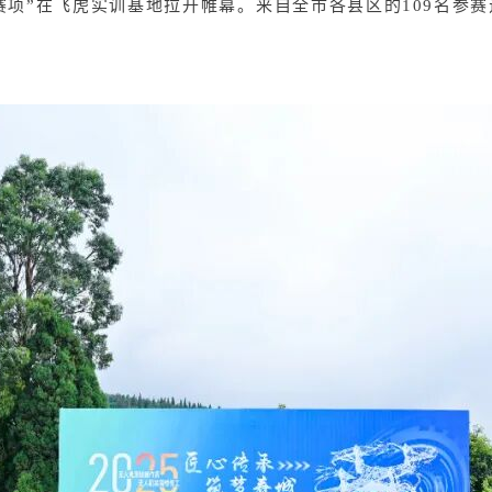
无人机赛项”在飞虎实训基地拉开帷幕。来自全市各县区的109名